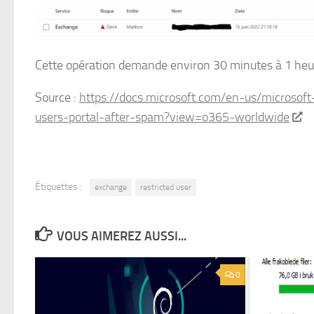
Cette opération demande environ 30 minutes à 1 heure
Source :
https://docs.microsoft.com/en-us/microsoft
users-portal-after-spam?view=o365-worldwide
Étiquettes :
exchange
restricted user
VOUS AIMEREZ AUSSI...
0