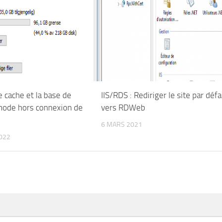
le cache et la base de
IIS/RDS : Rediriger le site par déf
ode hors connexion de
vers RDWeb
6 MARS 2021
022