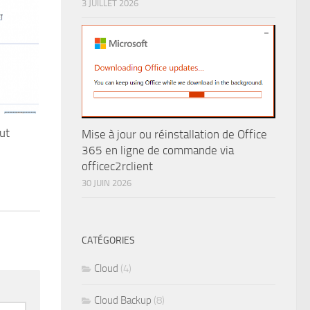
3 JUILLET 2026
aut
Mise à jour ou réinstallation de Office
365 en ligne de commande via
officec2rclient
30 JUIN 2026
CATÉGORIES
Cloud
(4)
Cloud Backup
(8)