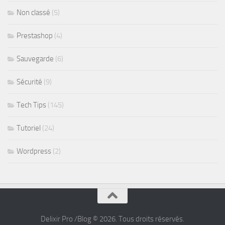
Non classé
(5)
Prestashop
(4)
Sauvegarde
(6)
Sécurité
(9)
Tech Tips
(145)
Tutoriel
(24)
Wordpress
(2)
Delixir Pro /Blog © 2026. Tous droits réservés.