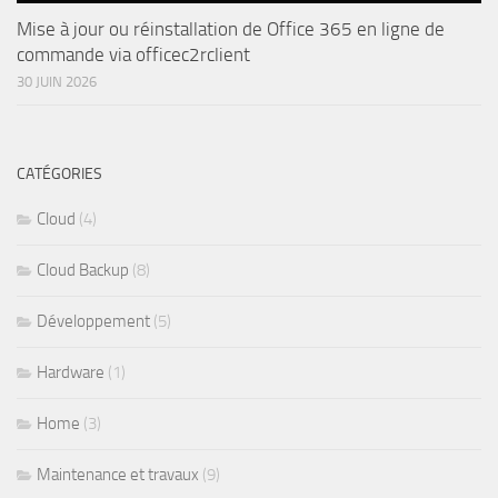
Mise à jour ou réinstallation de Office 365 en ligne de
commande via officec2rclient
30 JUIN 2026
CATÉGORIES
Cloud
(4)
Cloud Backup
(8)
Développement
(5)
Hardware
(1)
Home
(3)
Maintenance et travaux
(9)