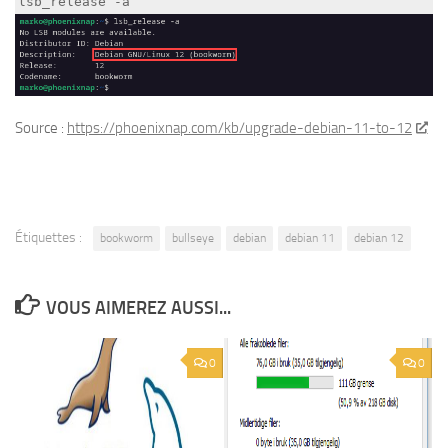
lsb_release -a
Source :
https://phoenixnap.com/kb/upgrade-debian-11-to-12
Étiquettes :
bookworm
bullseye
debian
debian 11
debian 12
VOUS AIMEREZ AUSSI...
0
0