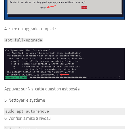
4. Faire un upgrade complet :
apt full-upgrade
Appuyez sur N si cette question est posée.
5. Nettoyer le système
sudo apt autoremove
6. Vérifier la mise à niveau