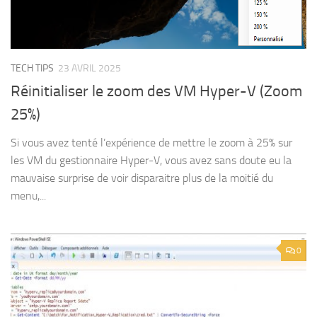
TECH TIPS
23 AVRIL 2025
Réinitialiser le zoom des VM Hyper-V (Zoom
25%)
Si vous avez tenté l’expérience de mettre le zoom à 25% sur
les VM du gestionnaire Hyper-V, vous avez sans doute eu la
mauvaise surprise de voir disparaitre plus de la moitié du
menu,...
0