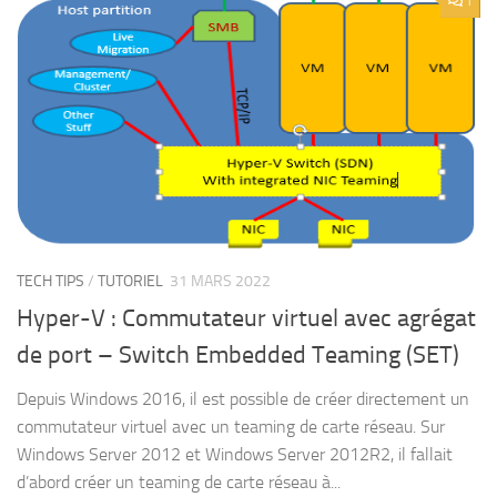
1
TECH TIPS
/
TUTORIEL
31 MARS 2022
Hyper-V : Commutateur virtuel avec agrégat
de port – Switch Embedded Teaming (SET)
Depuis Windows 2016, il est possible de créer directement un
commutateur virtuel avec un teaming de carte réseau. Sur
Windows Server 2012 et Windows Server 2012R2, il fallait
d’abord créer un teaming de carte réseau à...