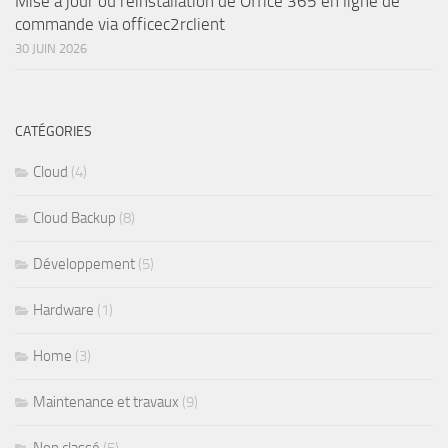
Mise à jour ou réinstallation de Office 365 en ligne de
commande via officec2rclient
30 JUIN 2026
CATÉGORIES
Cloud
(4)
Cloud Backup
(8)
Développement
(5)
Hardware
(1)
Home
(3)
Maintenance et travaux
(9)
Non classé
(5)