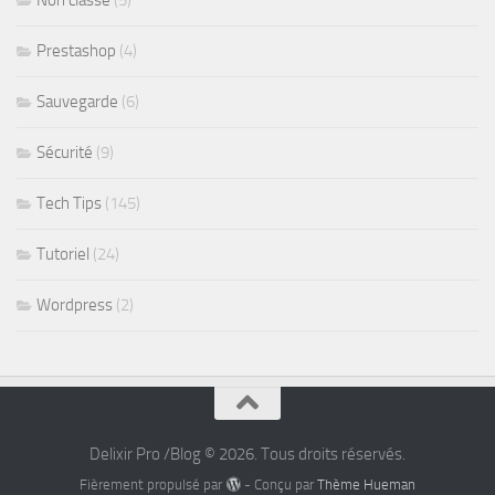
Prestashop
(4)
Sauvegarde
(6)
Sécurité
(9)
Tech Tips
(145)
Tutoriel
(24)
Wordpress
(2)
Delixir Pro /Blog © 2026. Tous droits réservés.
Fièrement propulsé par
- Conçu par
Thème Hueman