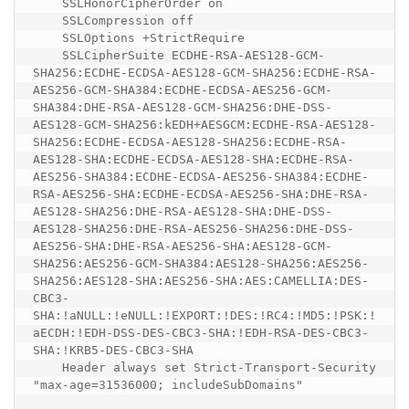
    SSLHonorCipherOrder on

    SSLCompression off

    SSLOptions +StrictRequire

    SSLCipherSuite ECDHE-RSA-AES128-GCM-
SHA256:ECDHE-ECDSA-AES128-GCM-SHA256:ECDHE-RSA-
AES256-GCM-SHA384:ECDHE-ECDSA-AES256-GCM-
SHA384:DHE-RSA-AES128-GCM-SHA256:DHE-DSS-
AES128-GCM-SHA256:kEDH+AESGCM:ECDHE-RSA-AES128-
SHA256:ECDHE-ECDSA-AES128-SHA256:ECDHE-RSA-
AES128-SHA:ECDHE-ECDSA-AES128-SHA:ECDHE-RSA-
AES256-SHA384:ECDHE-ECDSA-AES256-SHA384:ECDHE-
RSA-AES256-SHA:ECDHE-ECDSA-AES256-SHA:DHE-RSA-
AES128-SHA256:DHE-RSA-AES128-SHA:DHE-DSS-
AES128-SHA256:DHE-RSA-AES256-SHA256:DHE-DSS-
AES256-SHA:DHE-RSA-AES256-SHA:AES128-GCM-
SHA256:AES256-GCM-SHA384:AES128-SHA256:AES256-
SHA256:AES128-SHA:AES256-SHA:AES:CAMELLIA:DES-
CBC3-
SHA:!aNULL:!eNULL:!EXPORT:!DES:!RC4:!MD5:!PSK:!
aECDH:!EDH-DSS-DES-CBC3-SHA:!EDH-RSA-DES-CBC3-
SHA:!KRB5-DES-CBC3-SHA

    Header always set Strict-Transport-Security 
"max-age=31536000; includeSubDomains"
