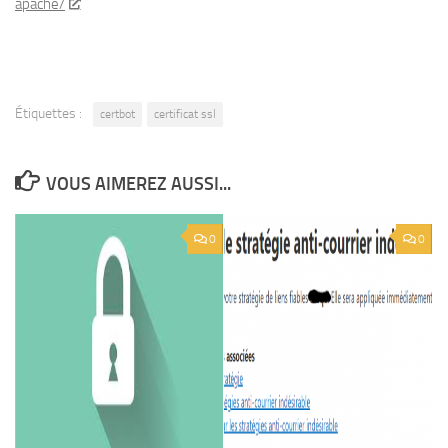
apache/
Étiquettes :
certbot
certificat ssl
VOUS AIMEREZ AUSSI...
0
0