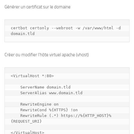
Générer un certificat sur le domaine
certbot certonly --webroot -w /var/www/html -d 
domain.tld
Créer ou modifier l’hôte virtuel apache (vhost)
<VirtualHost *:80>

    ServerName domain.tld

    ServerAlias www.domain.tld

    RewriteEngine on

    RewriteCond %{HTTPS} !on

    RewriteRule (.*) https://%{HTTP_HOST}%
{REQUEST_URI}

</VirtualHost>
