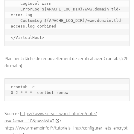
    LogLevel warn

    ErrorLog ${APACHE_LOG_DIR}/www.domain.tld-
error.log

    CustomLog ${APACHE_LOG_DIR}/www.domain.tld-
access.log combined

</VirtualHost>
Planifier la tâche de renouvellement de certificat avec Crontab (à 2h
du matin)
crontab -e

0 2 * * *  certbot renew 
Source :
https://www.server-world.info/en/note?
os=Debian_10&p=ssl&f=2
/
https://www.memoinfo.fr/tutoriels-linux/configurer-lets-encrypt-