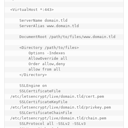
<VirtualHost *:443>

    ServerName domain.tld

    ServerAlias www.domain.tld

    DocumentRoot /path/to/files/www.domain.tld

    <Directory /path/to/files>

        Options -Indexes

        AllowOverride all

        Order allow,deny

        allow from all

    </Directory>

    SSLEngine on

    SSLCertificateFile 
/etc/letsencrypt/live/domain.tld/cert.pem

    SSLCertificateKeyFile 
/etc/letsencrypt/live/domain.tld/privkey.pem

    SSLCertificateChainFile 
/etc/letsencrypt/live/domain.tld/chain.pem

    SSLProtocol all -SSLv2 -SSLv3
