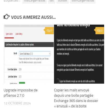
Étiquettes :
MaxLargeFileSize
ost
outlook
WarnLargeFileSize
VOUS AIMEREZ AUSSI...
0
0
Upgrade impossibe de
Copier les mails envoyé
pfSense 2.7.0
depuis une boite partagée
Exchange 365 dans le dossier
12 OCTOBRE 2024
« envoyé » de la boite