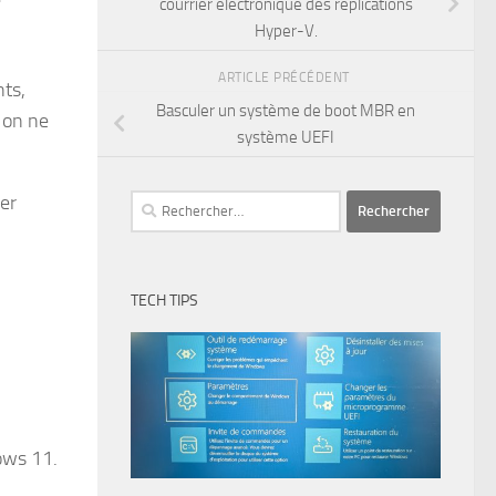
courrier électronique des réplications
Hyper-V.
ARTICLE PRÉCÉDENT
nts,
Basculer un système de boot MBR en
 on ne
système UEFI
er
Rechercher :
TECH TIPS
ows 11.