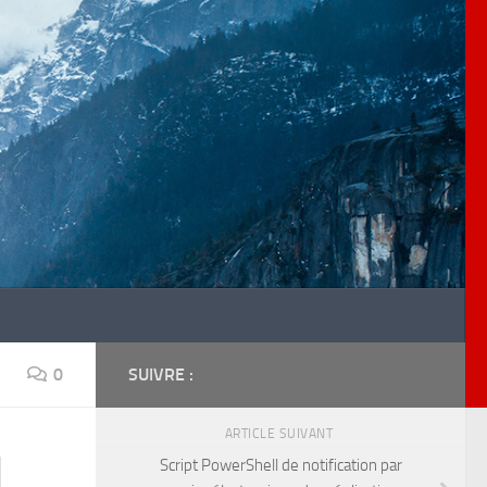
0
SUIVRE :
ARTICLE SUIVANT
d
Script PowerShell de notification par