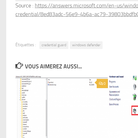
Source :
https://answers.microsoft.com/en-us/wind
credential/8ed83adc-56e9-4b6a-ac79-39803bbdfb
Étiquettes :
credential guard
windows defender
VOUS AIMEREZ AUSSI...
0