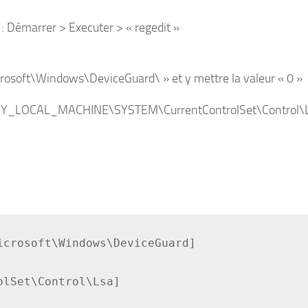
» : Démarrer > Executer > « regedit »
t\Windows\DeviceGuard\ » et y mettre la valeur « 0 »
HKEY_LOCAL_MACHINE\SYSTEM\CurrentControlSet\Control\L
icrosoft\Windows\DeviceGuard]
olSet\Control\Lsa]