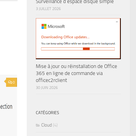
Surveillance d’espace disque simple
3 JUILLET 2026
Mise à jour ou réinstallation de Office
365 en ligne de commande via
officec2rclient
0
30 JUIN 2026
CATÉGORIES
Cloud
(4)