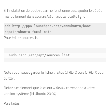
Si l’installation de boot-repair ne fonctionne pas, ajouter le dépôt
manuellement dans
sources.list
en ajoutant cette ligne
deb http://ppa.launchpad.net/yannubuntu/boot-
repair/ubuntu focal main
Pour éditer sources.list :
sudo nano /etc/apt/sources.list
Note : pour sauvegarder le fichier, faites CTRL+O puis CTRL+X pour
quitter.
Notez simplement que la valeur «
focal
» correspond à votre
version système (ici Ubuntu 20.04)
Puis faites :