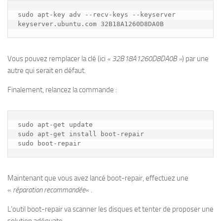
sudo apt-key adv --recv-keys --keyserver 
keyserver.ubuntu.com 32B18A1260D8DA0B
Vous pouvez remplacer la clé (ici
« 32B18A1260D8DA0B »
) par une
autre qui serait en défaut.
Finalement, relancez la commande :
sudo apt-get update
sudo apt-get install boot-repair
sudo boot-repair
Maintenant que vous avez lancé boot-repair, effectuez une
«
réparation recommandée
« .
L’outil boot-repair va scanner les disques et tenter de proposer une
solution adéquate.