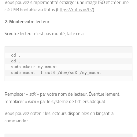
Vous pouvez simplement télécharger une image ISO et créer une
clé USB bootable via Rufus (h
ttps://rufus.ie/fr/
)
2. Monter votre lecteur
Si votre lecteur n’est pas monté, faite cela :
cd ..

cd ..

sudo mkdir my_mount

sudo mount -t ext4 /dev/sdX /my_mount
Remplacer «
sdX
» par votre nom de lecteur. Éventuellement,
remplacer
« ext4
» par le système de fichiers adéquat.
Vous pouvez obtenir les lecteurs disponibles en lançant la
commande :