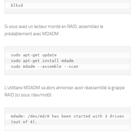
blkid
Si vous avez un lecteur monté en RAID, assemblez le
préalablement avec MDADM :
sudo apt-get update

sudo apt-get install mdadm

sudo mdadm --assemble --scan
L’utilitaire MDADM va alors annoncer avoir réassemblé la grappe
RAID (ici sous /dev/md0) :
mdadm: /dev/md/0 has been started with 3 drives 
(out of 4).