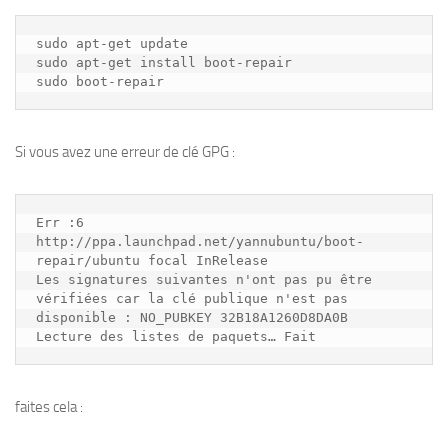
sudo apt-get update
sudo apt-get install boot-repair
sudo boot-repair
Si vous avez une erreur de clé GPG :
Err :6 
http://ppa.launchpad.net/yannubuntu/boot-
repair/ubuntu focal InRelease
Les signatures suivantes n'ont pas pu être 
vérifiées car la clé publique n'est pas 
disponible : NO_PUBKEY 32B18A1260D8DA0B
Lecture des listes de paquets… Fait
faites cela :