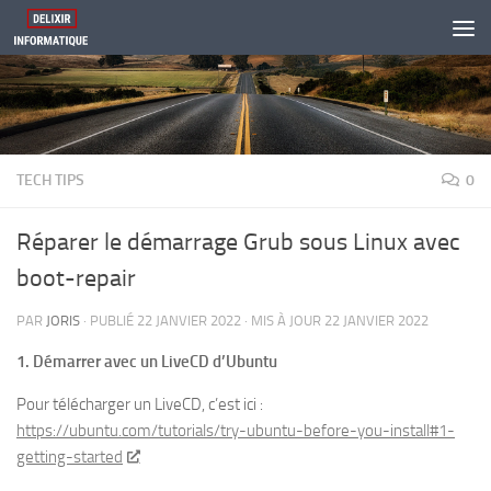
Skip to content
TECH TIPS
0
Réparer le démarrage Grub sous Linux avec
boot-repair
PAR
JORIS
· PUBLIÉ
22 JANVIER 2022
· MIS À JOUR
22 JANVIER 2022
1. Démarrer avec un LiveCD d’Ubuntu
Pour télécharger un LiveCD, c’est ici :
https://ubuntu.com/tutorials/try-ubuntu-before-you-install#1-
getting-started