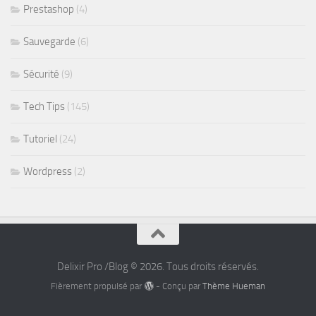
Prestashop
(4)
Sauvegarde
(6)
Sécurité
(9)
Tech Tips
(145)
Tutoriel
(24)
Wordpress
(2)
Delixir Pro /Blog © 2026. Tous droits réservés.
Fièrement propulsé par
- Conçu par
Thème Hueman